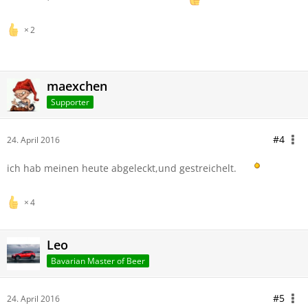
2
maexchen
Supporter
#4
24. April 2016
ich hab meinen heute abgeleckt,und gestreichelt.
4
Leo
Bavarian Master of Beer
#5
24. April 2016