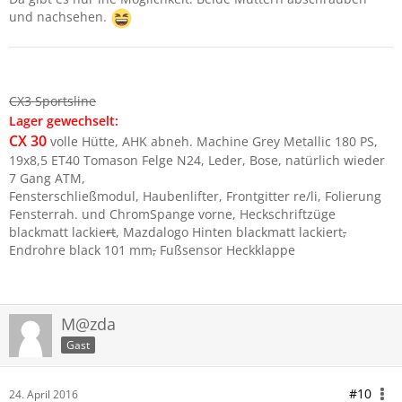
und nachsehen.
CX3 Sportsline
Lager gewechselt:
CX 30
volle Hütte, AHK abneh. Machine Grey Metallic 180 PS,
19x8,5 ET40 Tomason Felge N24, Leder, Bose, natürlich wieder
7 Gang ATM,
Fensterschließmodul, Haubenlifter, Frontgitter re/li, Folierung
Fensterrah. und ChromSpange vorne, Heckschriftzüge
blackmatt lackie
rt
, Mazdalogo Hinten blackmatt lackiert
,
Endrohre black 101 mm
,
Fußsensor Heckklappe
M@zda
Gast
#10
24. April 2016