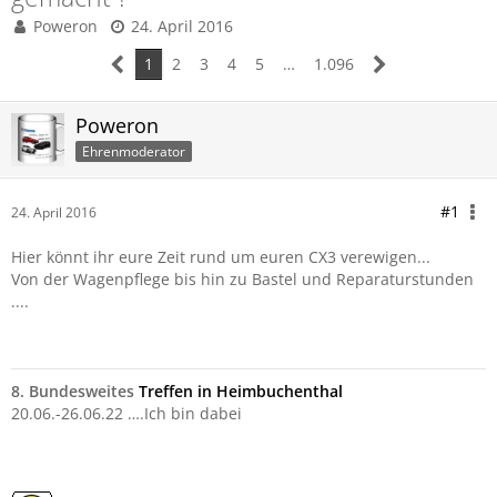
Poweron
24. April 2016
1
2
3
4
5
…
1.096
Poweron
Ehrenmoderator
#1
24. April 2016
Hier könnt ihr eure Zeit rund um euren CX3 verewigen...
Von der Wagenpflege bis hin zu Bastel und Reparaturstunden
....
8. Bundesweites
Treffen in Heimbuchenthal
20.06.-26.06.22 ….Ich bin dabei