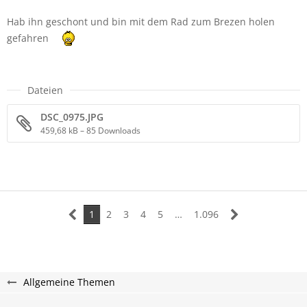
Hab ihn geschont und bin mit dem Rad zum Brezen holen
gefahren
Dateien
DSC_0975.JPG
459,68 kB – 85 Downloads
1
2
3
4
5
…
1.096
Allgemeine Themen