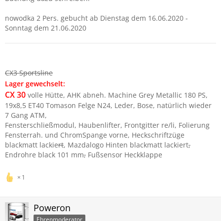
nowodka 2 Pers. gebucht ab Dienstag dem 16.06.2020 -
Sonntag dem 21.06.2020
CX3 Sportsline
Lager gewechselt:
CX 30
volle Hütte, AHK abneh. Machine Grey Metallic 180 PS,
19x8,5 ET40 Tomason Felge N24, Leder, Bose, natürlich wieder
7 Gang ATM,
Fensterschließmodul, Haubenlifter, Frontgitter re/li, Folierung
Fensterrah. und ChromSpange vorne, Heckschriftzüge
blackmatt lackie
rt
, Mazdalogo Hinten blackmatt lackiert
,
Endrohre black 101 mm
,
Fußsensor Heckklappe
1
Poweron
Ehrenmoderator