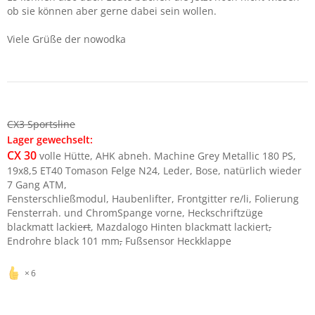
ob sie können aber gerne dabei sein wollen.
Viele Grüße der nowodka
CX3 Sportsline
Lager gewechselt:
CX 30
volle Hütte, AHK abneh. Machine Grey Metallic 180 PS,
19x8,5 ET40 Tomason Felge N24, Leder, Bose, natürlich wieder
7 Gang ATM,
Fensterschließmodul, Haubenlifter, Frontgitter re/li, Folierung
Fensterrah. und ChromSpange vorne, Heckschriftzüge
blackmatt lackie
rt
, Mazdalogo Hinten blackmatt lackiert
,
Endrohre black 101 mm
,
Fußsensor Heckklappe
6