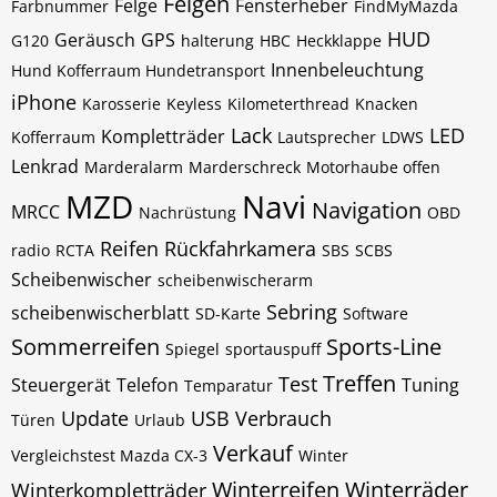
Felgen
Felge
Fensterheber
Farbnummer
FindMyMazda
HUD
Geräusch
GPS
G120
halterung
HBC
Heckklappe
Innenbeleuchtung
Hund Kofferraum Hundetransport
iPhone
Karosserie
Keyless
Kilometerthread
Knacken
Lack
LED
Kompletträder
Kofferraum
Lautsprecher
LDWS
Lenkrad
Marderalarm
Marderschreck
Motorhaube offen
MZD
Navi
Navigation
MRCC
Nachrüstung
OBD
Reifen
Rückfahrkamera
radio
RCTA
SBS
SCBS
Scheibenwischer
scheibenwischerarm
Sebring
scheibenwischerblatt
SD-Karte
Software
Sommerreifen
Sports-Line
Spiegel
sportauspuff
Treffen
Test
Steuergerät
Telefon
Tuning
Temparatur
Update
USB
Verbrauch
Türen
Urlaub
Verkauf
Vergleichstest Mazda CX-3
Winter
Winterreifen
Winterräder
Winterkompletträder